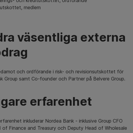
erings- och kreditutskottet, ordförande
sutskottet, medlem
ra väsentliga externa
drag
edamot och ordförande i risk- och revisionsutskottet för
nk Group samt Co-founder och Partner på Belvere Group.
igare erfarenhet
erfarenhet inkluderar Nordea Bank - inklusive Group CFO
 of Finance and Treasury och Deputy Head of Wholesale