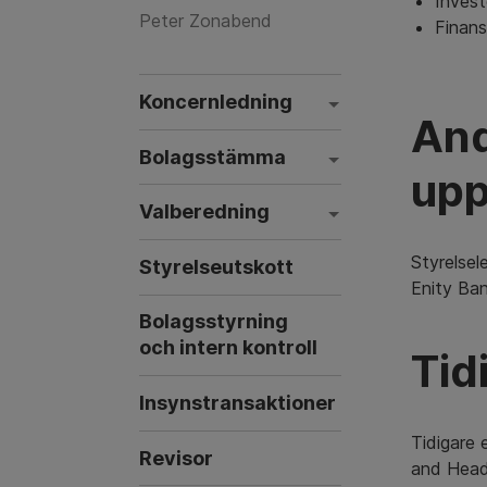
Invest
Peter Zonabend
Finan
Koncernledning
And
Bolagsstämma
upp
Valberedning
Styrelsel
Styrelseutskott
Enity Ba
Bolagsstyrning
och intern kontroll
Tid
Insynstransaktioner
Tidigare 
Revisor
and Head