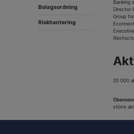
Banking a
Bolagsordning
Director 
Group for
Riskhantering
Econnext
Executiv
Restructu
Akt
20 000 ak
Oberoen
större ak