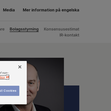
Media
Mer information på engelska
are
Bolagsstyrning
Konsensusestimat
IR-kontakt
of non-
licy
ll Cookies