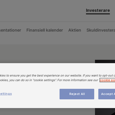
Investerare
sentationer
Finansiell kalender
Aktien
Skuldinvester
r Rees
ies to ensure you get the best experience on our website. If you want to opt-out 
ookies, you can do so in “cookie settings”. For more information see our
cookie po
ettings
Reject All
Accept A