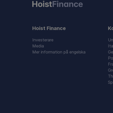
Hoist Finance
K
Investerare
Un
Media
Ita
Mer information på engelska
Ge
Po
Fr
Gr
Th
Sp