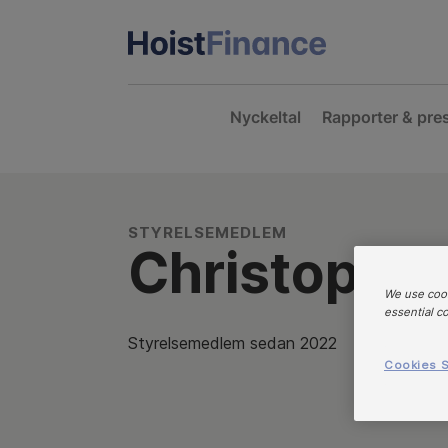
Nyckeltal
Rapporter & pre
STYRELSEMEDLEM
Christophe
We use cook
essential c
Styrelsemedlem sedan 2022
Cookies S