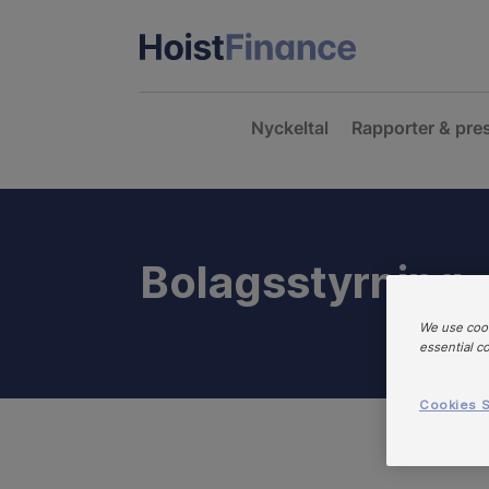
Nyckeltal
Rapporter & pre
Bolagsstyrning
We use cook
essential c
Cookies S