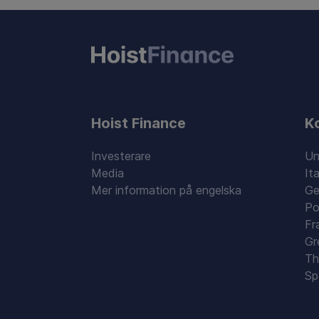
Hoist Finance
K
Investerare
Un
Media
Ita
Mer information på engelska
Ge
Po
Fr
Gr
Th
Sp