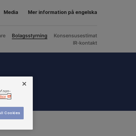
Media
Mer information på engelska
are
Bolagsstyrning
Konsensusestimat
IR-kontakt
of non-
licy
ll Cookies