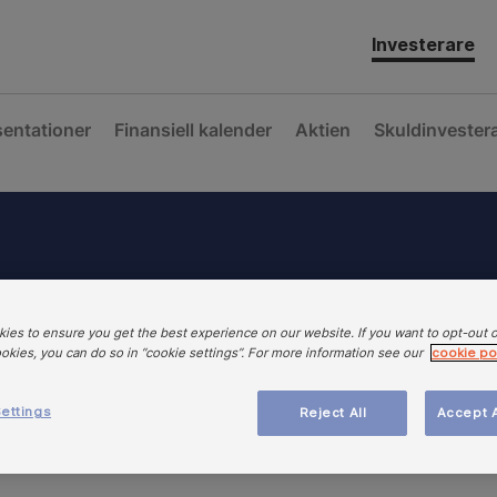
Investerare
sentationer
Finansiell kalender
Aktien
Skuldinvester
ies to ensure you get the best experience on our website. If you want to opt-out 
ookies, you can do so in “cookie settings”. For more information see our
cookie po
ettings
Reject All
Accept A