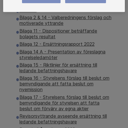
Kallelse till årsstämma 2023
Fullmakt
Bilaga 2 & 14 - Valberedningens förslag och
motiverade yttrande
Bilaga 11 - Dispositioner beträffande
bolagets resultat
Bilaga 12 - Ersättningsrapport 2022
Bilaga 14 A - Presentation av föreslagna
styrelseledamöter
Bilaga 15 - Riktlinjer för ersättning till
ledande befattningshavare
Bilaga 16 - Styrelsens förslag till beslut om
bemyndigande att fatta beslut om
nyemission
Bilaga 17 - Styrelsens förslag till beslut om
bemyndigande för styrelsen att fatta
beslut om förvärv av egna aktier
Revisorsyttrande avseende ersättning till
ledande befattningshavare